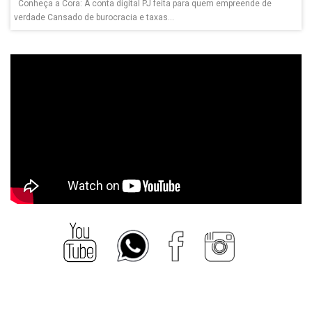
Conheça a Cora: A conta digital PJ feita para quem empreende de
verdade Cansado de burocracia e taxas...