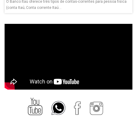
O Banco Itaú oferece três tipos de contas-correntes para pessoa física
(conta Itaú; Conta corrente Itaú...