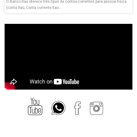
O Banco Itaú oferece três tipos de contas-correntes para pessoa física
(conta Itaú; Conta corrente Itaú...