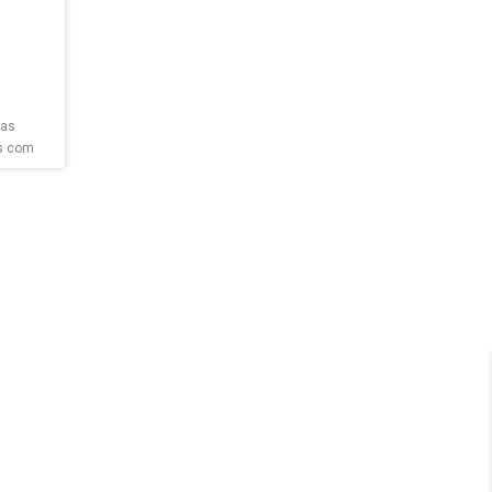
fas
s com