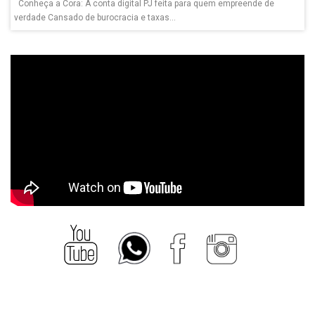
Conheça a Cora: A conta digital PJ feita para quem empreende de
verdade Cansado de burocracia e taxas...