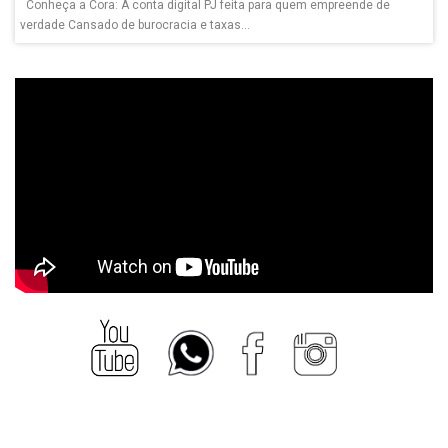
Conheça a Cora: A conta digital PJ feita para quem empreende de
verdade Cansado de burocracia e taxas...