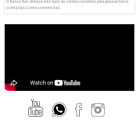
O Banco Itaú oferece três tipos de contas-correntes para pessoa física
(conta Itaú; Conta corrente Itaú...