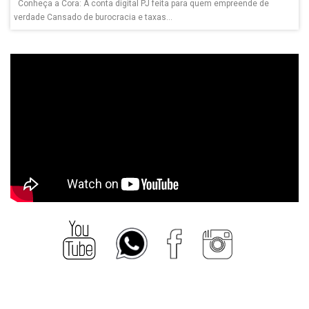
Conheça a Cora: A conta digital PJ feita para quem empreende de
verdade Cansado de burocracia e taxas...