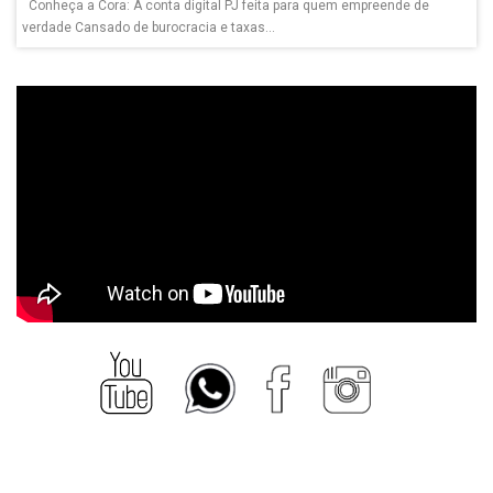
Conheça a Cora: A conta digital PJ feita para quem empreende de
verdade Cansado de burocracia e taxas...