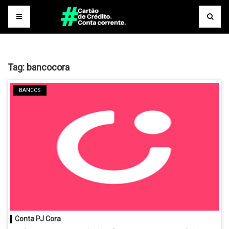
Tag:
bancocora
BANCOS
Conta PJ Cora