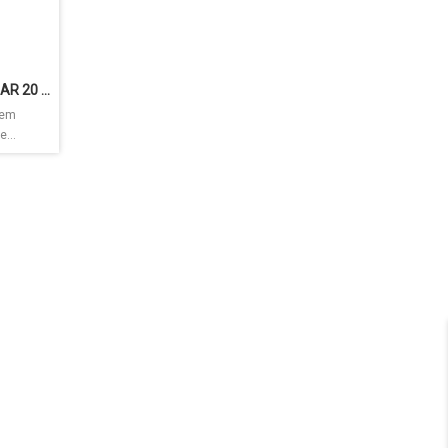
Bitz a conta digital do Bradesco (COMO GANHAR 20 REAIS)
 em
...