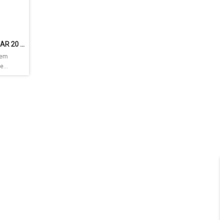
Bitz a conta digital do Bradesco (COMO GANHAR 20 REAIS)
 em
...