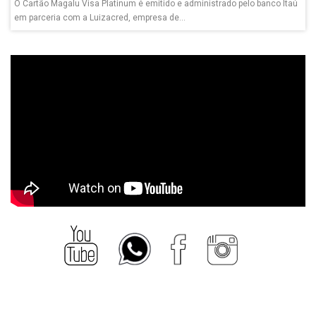
O Cartão Magalu Visa Platinum é emitido e administrado pelo banco Itaú
em parceria com a Luizacred, empresa de...