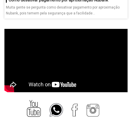
Muita gente se pergunta como desativar pagamento por aproximação
Nubank, pois temem pela segurança que a facilidade...