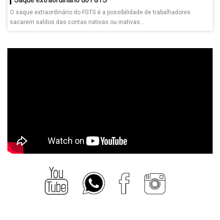
O saque extraordinário do FGTS é a possibilidade de trabalhadores
sacarem saldos das contas nativas ou inativas...