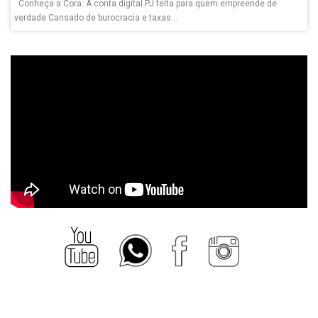
Conheça a Cora: A conta digital PJ feita para quem empreende de
verdade Cansado de burocracia e taxas...