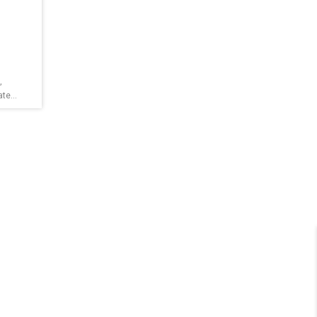
,
te...