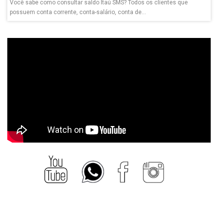
Você sabe como consultar saldo Itaú SMS? Todos os clientes que
possuem conta corrente, conta-salário, conta de...