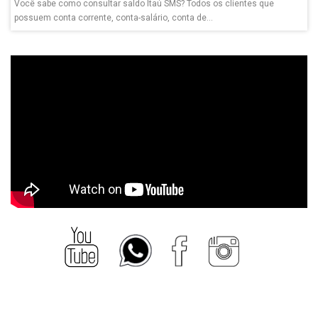
Você sabe como consultar saldo Itaú SMS? Todos os clientes que
possuem conta corrente, conta-salário, conta de...