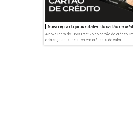
Nova regra do juros rotativo do cartão de créd
A nova regra do juros rotativo do cartão de crédito lim
cobrança anual de juros em até 100% do valor...