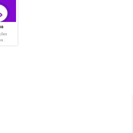
na
ações
a...