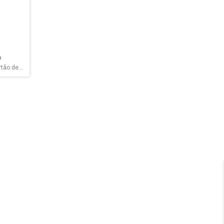
a
tão de...