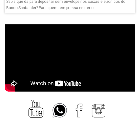
Sabia que dá para depositar sem envelope nos caixas eletrônicos do
Banco Santander? Para quem tem pressa em ter o...