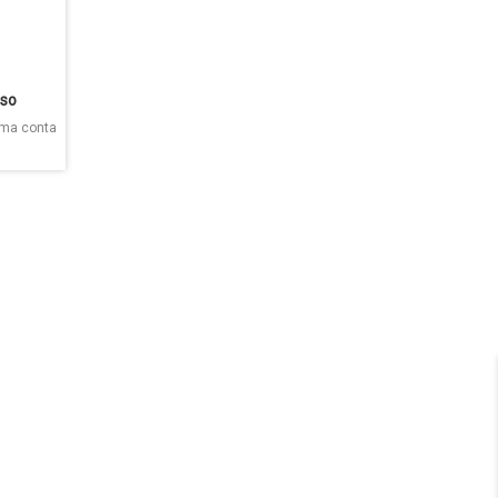
sso
Uma conta