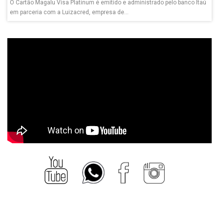
O Cartão Magalu Visa Platinum é emitido e administrado pelo banco Itaú
em parceria com a Luizacred, empresa de...