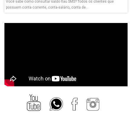
Você sabe como consultar saldo Itaú SMS? Todos os clientes que
possuem conta corrente, conta-salário, conta de...