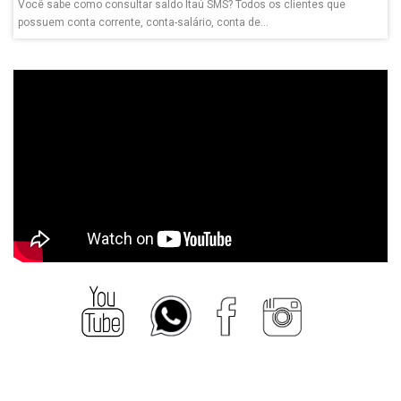
Você sabe como consultar saldo Itaú SMS? Todos os clientes que
possuem conta corrente, conta-salário, conta de...