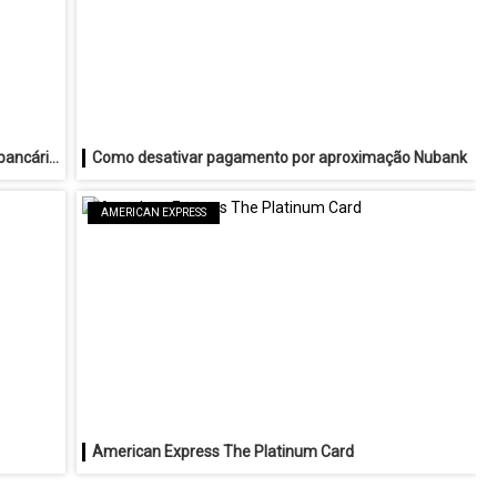
Como localizar caixas eletrônicos e agências bancárias em todo o Brasil
Como desativar pagamento por aproximação Nubank
AMERICAN EXPRESS
American Express The Platinum Card