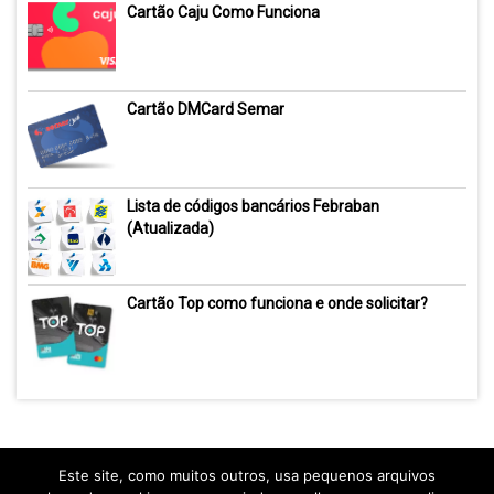
Cartão Caju Como Funciona
Cartão DMCard Semar
Lista de códigos bancários Febraban
(Atualizada)
Cartão Top como funciona e onde solicitar?
Este site, como muitos outros, usa pequenos arquivos
Sobre
Mapa do site
Política de privacidade
Contato