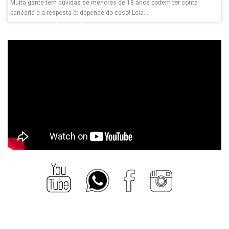
Muita gente tem dúvidas se menores de 18 anos podem ter conta
bancária e a resposta é: depende do caso! Leia...