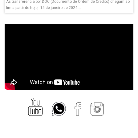
As transferência por DOC (Documento de Ordem de Crédito) chegam ao
fim a partir de hoje, 15 de janeiro de 2024....