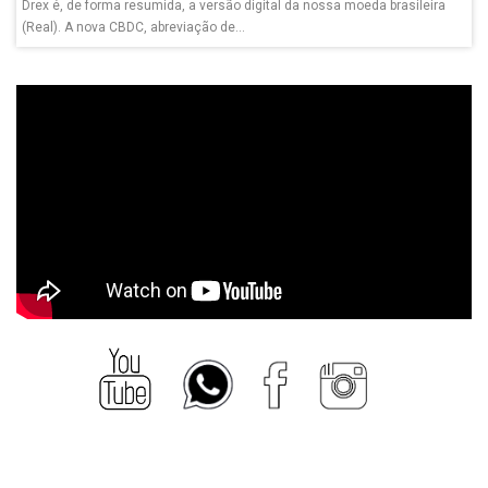
Drex é, de forma resumida, a versão digital da nossa moeda brasileira
(Real). A nova CBDC, abreviação de...