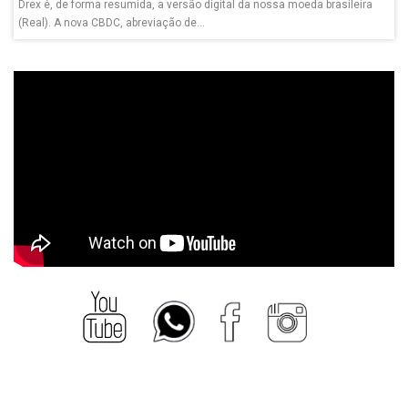
Drex é, de forma resumida, a versão digital da nossa moeda brasileira
(Real). A nova CBDC, abreviação de...