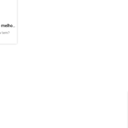
Investimento em renda fixa ou variável, qual o melhor?
a tem?