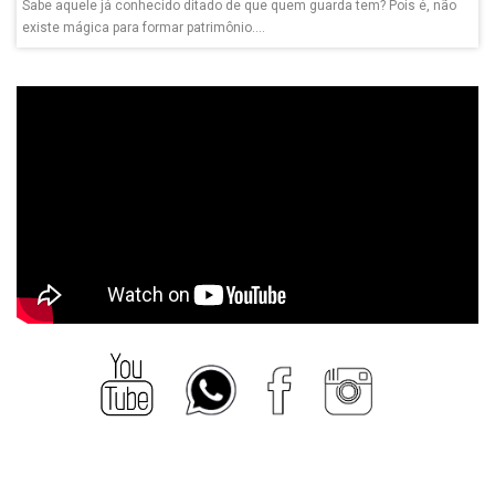
Sabe aquele já conhecido ditado de que quem guarda tem? Pois é, não
existe mágica para formar patrimônio....