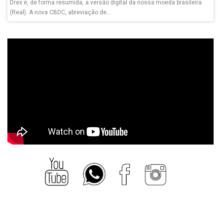
Drex é, de forma resumida, a versão digital da nossa moeda brasileira
(Real). A nova CBDC, abreviação de...