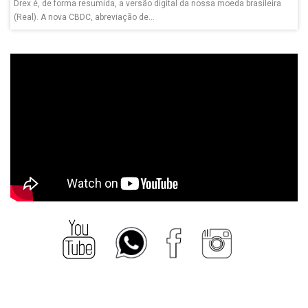
Drex é, de forma resumida, a versão digital da nossa moeda brasileira
(Real). A nova CBDC, abreviação de...