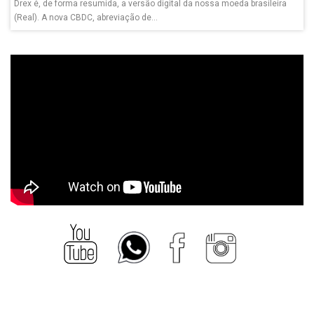
Drex é, de forma resumida, a versão digital da nossa moeda brasileira
(Real). A nova CBDC, abreviação de...