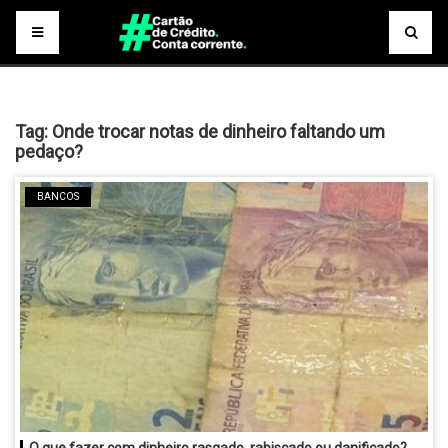
Tag:
Onde trocar notas de dinheiro faltando um
pedaço?
BANCOS
O que fazer com dinheiro rasgado, rabiscado ou danificado?