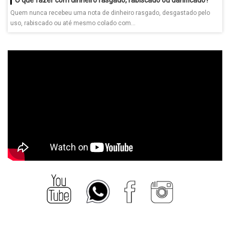
Quem nunca recebeu uma nota de dinheiro rasgado, desgastado pelo
uso, rabiscado ou até mesmo colado com...