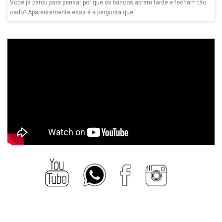
Você já parou para pensar por que os bancos abrem tarde e fecham tão
cedo? Aparentemente essa é a pergunta que...