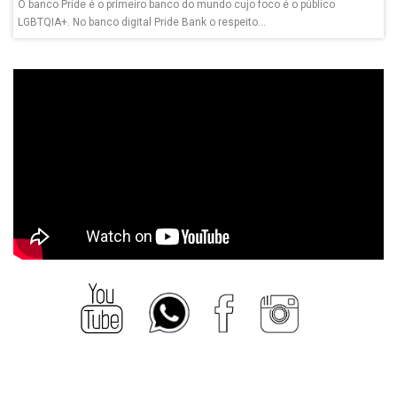
O banco Pride é o primeiro banco do mundo cujo foco é o público
LGBTQIA+. No banco digital Pride Bank o respeito...