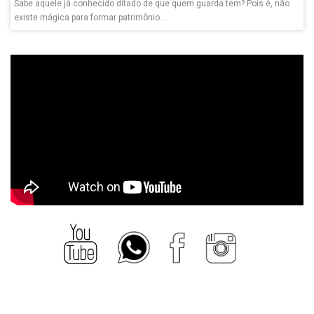
Sabe aquele já conhecido ditado de que quem guarda tem? Pois é, não
existe mágica para formar patrimônio....