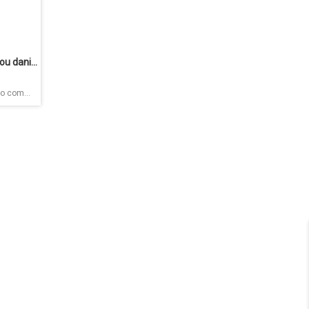
O que fazer com dinheiro rasgado, rabiscado ou danificado?
o com...