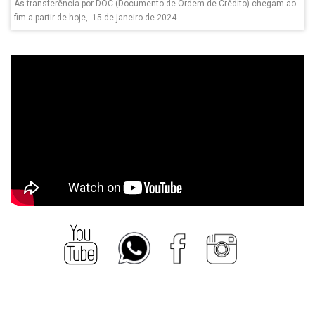
As transferência por DOC (Documento de Ordem de Crédito) chegam ao
fim a partir de hoje, 15 de janeiro de 2024....