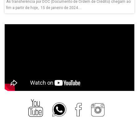
As transferência por DOC (Documento de Ordem de Crédito) chegam ao
fim a partir de hoje, 15 de janeiro de 2024....