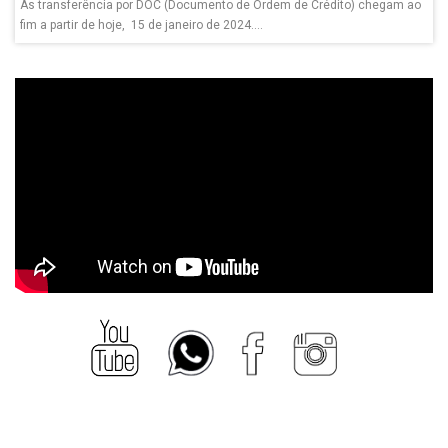
As transferência por DOC (Documento de Ordem de Crédito) chegam ao
fim a partir de hoje, 15 de janeiro de 2024....