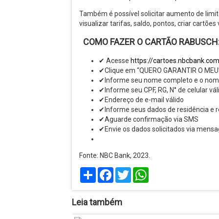
Também é possível solicitar aumento de limite
visualizar tarifas, saldo, pontos, criar cartõe
COMO FAZER O CARTÃO RABUSCH
✔ Acesse
https://cartoes.nbcbank.com
✔Clique em “QUERO GARANTIR O MEU
✔Informe seu nome completo e o nom
✔Informe seu CPF, RG, N° de celular vá
✔Endereço de e-mail válido
✔Informe seus dados de residência e 
✔Aguarde confirmação via SMS
✔Envie os dados solicitados via mensa
Fonte: NBC Bank, 2023.
Share
Facebook
Twitter
WhatsApp
Leia também