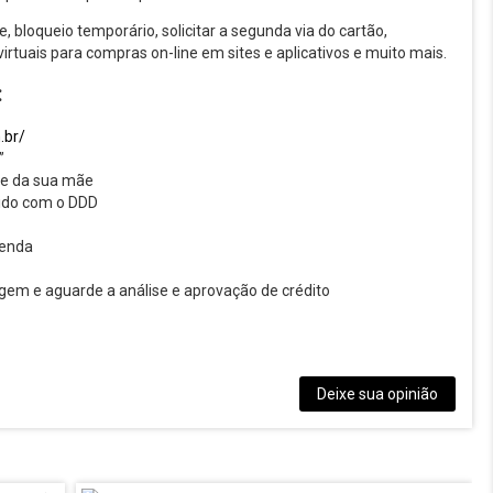
, bloqueio temporário, solicitar a segunda via do cartão,
s virtuais para compras on-line em sites e aplicativos e muito mais.
:
.br/
”
e da sua mãe
lido com o DDD
renda
gem e aguarde a análise e aprovação de crédito
Deixe sua opinião