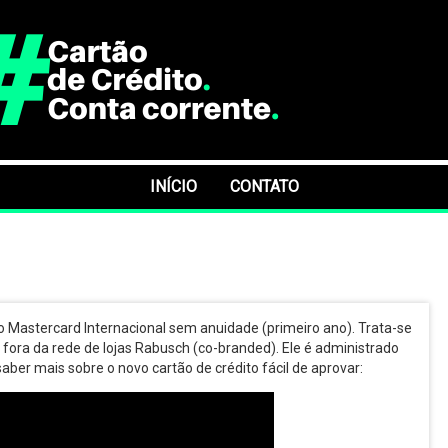
INÍCIO
CONTATO
o Mastercard Internacional sem anuidade (primeiro ano). Trata-se
 fora da rede de lojas Rabusch (co-branded). Ele é administrado
aber mais sobre o novo cartão de crédito fácil de aprovar: