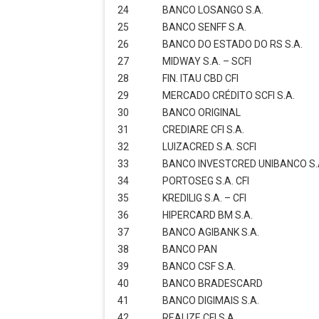
24
BANCO LOSANGO S.A.
25
BANCO SENFF S.A.
26
BANCO DO ESTADO DO RS S.A.
27
MIDWAY S.A. – SCFI
28
FIN. ITAU CBD CFI
29
MERCADO CRÉDITO SCFI S.A.
30
BANCO ORIGINAL
31
CREDIARE CFI S.A.
32
LUIZACRED S.A. SCFI
33
BANCO INVESTCRED UNIBANCO S.
34
PORTOSEG S.A. CFI
35
KREDILIG S.A. – CFI
36
HIPERCARD BM S.A.
37
BANCO AGIBANK S.A.
38
BANCO PAN
39
BANCO CSF S.A.
40
BANCO BRADESCARD
41
BANCO DIGIMAIS S.A.
42
REALIZE CFI S.A.