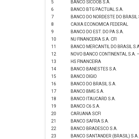
5
BANCO SICOOB S.A.
6
BANCO BTG PACTUAL S.A.
7
BANCO DO NORDESTE DO BRASIL 
8
CAIXA ECONOMICA FEDERAL
9
BANCO DO EST. DO PA S.A.
10
NU FINANCEIRA S.A. CFI
11
BANCO MERCANTIL DO BRASIL S.A
12
NOVO BANCO CONTINENTAL S.A. 
13
HS FINANCEIRA
14
BANCO BANESTES S.A.
15
BANCO DIGIO
16
BANCO DO BRASIL S.A.
17
BANCO BMG S.A.
18
BANCO ITAUCARD S.A.
19
BANCO C6 S.A.
20
CARUANA SCFI
21
BANCO SAFRA S.A.
22
BANCO BRADESCO S.A.
23
BANCO SANTANDER (BRASIL) S.A.