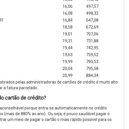
16,06
497,57
16,08
498,32
FI
16,84
547,08
18,58
672,69
19,01
707,06
19,31
731,88
19,44
742,95
19,63
759,52
19,99
790,53
20,04
795,58
20,99
884,34
obrados pelas administradoras de cartões de crédito é muito alto
r a fatura parcelado.
o cartão de crédito?
 aconselhável porque entra-se automaticamente no crédito
os (mais de 880% ao ano). Ou seja, é pouco saudável pagar o
trar um meio de pagar o cartão o mais rápido possível para os