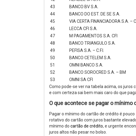
43
BANCO BV S.A.
44
BANCO DO EST. DE SE S.A.
45
VIA CERTA FINANCIADORA S.A. – C
46
LECCA CFI S.A.
47
M PAGAMENTOS S.A. CFI
48
BANCO TRIANGULO S.A.
49
PEFISA S.A. – C.F.I.
50
BANCO CETELEM S.A.
51
OMNI BANCO S.A.
52
BANCO SOROCRED S.A. – BM
53
OMNI SA CFI
Como pode-se ver na tabela acima, os juros c
e com certeza sai bem mais caro do que paga
O que acontece se pagar o mínimo d
Pagar o mínimo do cartão de crédito é pouco
rotativo do cartão com juros bastante elevad
mínimo do
cartão de crédito
, e urgente encon
juros altos não pesar no bolso.