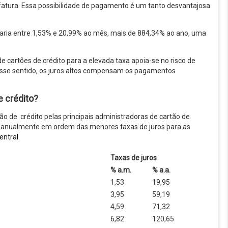
a fatura. Essa possibilidade de pagamento é um tanto desvantajosa
o varia entre 1,53% e 20,99% ao mês, mais de 884,34% ao ano, uma
de cartões de crédito para a elevada taxa apoia-se no risco de
Nesse sentido, os juros altos compensam os pagamentos
e crédito?
tão de crédito pelas principais administradoras de cartão de
 e anualmente em ordem das menores taxas de juros para as
entral
.
Taxas de juros
% a.m.
% a.a.
1,53
19,95
3,95
59,19
4,59
71,32
6,82
120,65