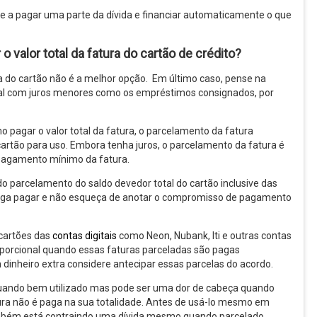
 a pagar uma parte da dívida e financiar automaticamente o que
 valor total da fatura do cartão de crédito?
 do cartão não é a melhor opção. Em último caso, pense na
al com juros menores como os empréstimos consignados, por
 pagar o valor total da fatura, o parcelamento da fatura
artão para uso. Embora tenha juros, o parcelamento da fatura é
pagamento mínimo da fatura.
do parcelamento do saldo devedor total do cartão inclusive das
nsiga pagar e não esqueça de anotar o compromisso de pagamento
 cartões das
contas digitais
como Neon, Nubank, Iti e outras contas
porcional quando essas faturas parceladas são pagas
dinheiro extra considere antecipar essas parcelas do acordo.
 quando bem utilizado mas pode ser uma dor de cabeça quando
tura não é paga na sua totalidade. Antes de usá-lo mesmo em
bém está contraindo uma dívida mesmo quando parcelado.