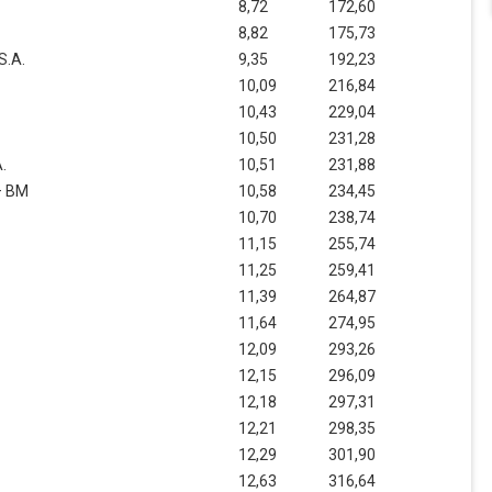
8,72
172,60
8,82
175,73
S.A.
9,35
192,23
10,09
216,84
10,43
229,04
10,50
231,28
.
10,51
231,88
– BM
10,58
234,45
10,70
238,74
11,15
255,74
11,25
259,41
11,39
264,87
11,64
274,95
12,09
293,26
12,15
296,09
12,18
297,31
12,21
298,35
12,29
301,90
12,63
316,64